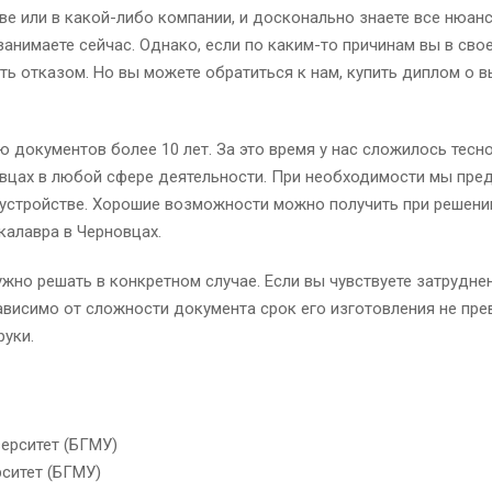
ве или в какой-либо компании, и досконально знаете все нюа
анимаете сейчас. Однако, если по каким-то причинам вы в сво
ить отказом. Но вы можете обратиться к нам, купить диплом о 
документов более 10 лет. За это время у нас сложилось тесно
овцах в любой сфере деятельности. При необходимости мы пре
оустройстве. Хорошие возможности можно получить при решении
калавра в Черновцах.
жно решать в конкретном случае. Если вы чувствуете затруднен
зависимо от сложности документа срок его изготовления не пре
руки.
ерситет (БГМУ)
ситет (БГМУ)