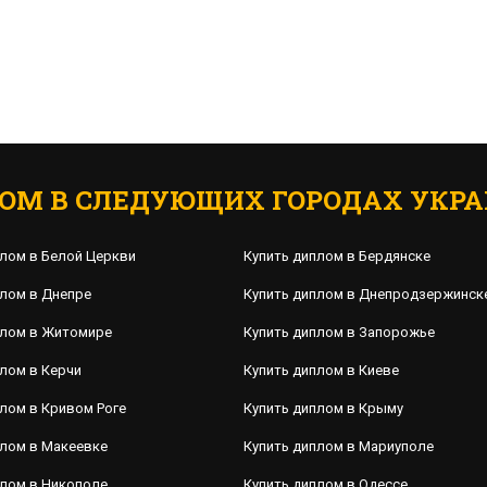
ОМ В СЛЕДУЮЩИХ ГОРОДАХ УКРА
плом в Белой Церкви
Купить диплом в Бердянске
плом в Днепре
Купить диплом в Днепродзержинск
плом в Житомире
Купить диплом в Запорожье
лом в Керчи
Купить диплом в Киеве
лом в Кривом Роге
Купить диплом в Крыму
плом в Макеевке
Купить диплом в Мариуполе
плом в Никополе
Купить диплом в Одессе