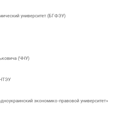
мический университет (БГФЭУ)
ьковича (ЧНУ)
КНТЭУ
падноукраинский экономико-правовой университет»